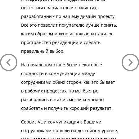
complexity
нескольких вариантов и стилистик,
Virtualla
he
разработанных по нашему дизайн-проекту.
професси
Все это позволит покупателю лучше понять,
коммуник
каким образом можно использовать жилое
всегда г
пространство резиденции и сделать
оптималь
правильный выбор.
необходи
На начальном этапе были некоторые
Хотелось
сложности в коммуникации между
структури
сотрудниками обеих сторон, как это бывает
как у Вас
в рабочих процессах, но мы быстро
которые н
разобрались в них и смогли командно
самостоя
сработать и получить хороший результат.
Спасибо 
Сервис VL и коммуникация с Вашими
плодотво
сотрудниками прошли на достойном уровне,
дальнейш