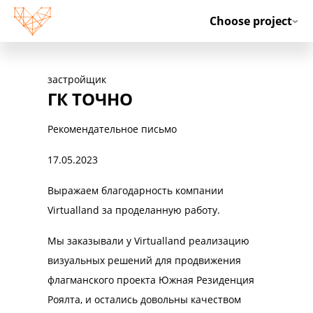
En
Choose project
застройщик
застройщ
ГК ТОЧНО
Нова
од
Рекомендательное письмо
Рекоменд
ewery OJSC
17.05.2023
15.05.2023
wing types
Выражаем благодарность компании
От лица 
in the
Virtualland за проделанную работу.
выразить 
tography,
(ООО “Те
 with
Мы заказывали у Virtualland реализацию
по реализ
 layout,
визуальных решений для продвижения
интерьер
флагманского проекта Южная Резиденция
ЖК “Нова
Роялта, и остались довольны качеством
C has