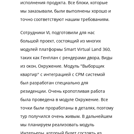
исполнения продукта. Все блоки, которые
Мы остал
мы заказывали, были выполнены хорошо и
предоста
точно соответствуют нашим требованиям.
продукта
ctations.
ожидания
Сотрудники VL подготовили для нас
nosoft LLC
стояли пе
большой проект, состоящий из многих
 extensive
нас один 
модулей платформы Smart Virtual Land 360,
виртуаль
таких как Генплан с рендерами двора, Виды
l and
варианты
из окон, Окружение. Модуль "Выборщик
rform the
“Современ
квартир" с интеграцией с СРМ системой
помощью 
был разработан специально для
смогут п
rformed,
резиденции. Очень кропотливая работа
уже сейча
Technosoft
была проведена в модуле Окружение. Все
на нашем
ded in our
точки были проработаны в деталях, поэтому
ПК.
тур получился очень живым. В дальнейшем
мы планируем реализовать модуль
Для нас 
as a
Интерьеры, который будет состоять из
подрядчи