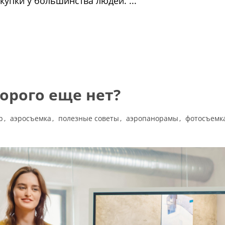
упки у большинства людей. ...
торого еще нет?
р
аэросъемка
полезные советы
аэропанорамы
фотосъемк